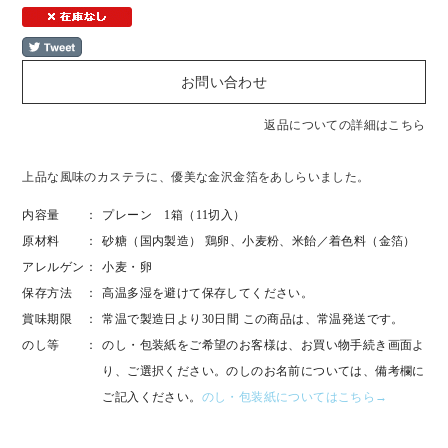
返品についての詳細はこちら
上品な風味のカステラに、優美な金沢金箔をあしらいました。
内容量
プレーン 1箱（11切入）
原材料
砂糖（国内製造） 鶏卵、小麦粉、米飴／着色料（金箔）
アレルゲン
小麦・卵
保存方法
高温多湿を避けて保存してください。
賞味期限
常温で製造日より30日間 この商品は、常温発送です。
のし等
のし・包装紙をご希望のお客様は、お買い物手続き画面よ
り、ご選択ください。のしのお名前については、備考欄に
ご記入ください。
のし・包装紙についてはこちら→