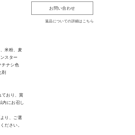
返品についての詳細はこちら
）、米粉、麦
ーンスター
クチナシ色
化剤
れており、賞
以内にお召し
面より、ご選
入ください。