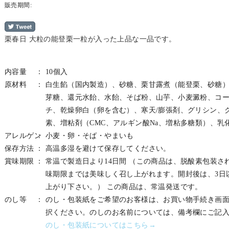
販売期間:
栗春日 大粒の能登栗一粒が入った上品な一品です。
内容量
10個入
原材料
白生餡（国内製造）、砂糖、栗甘露煮（能登栗、砂糖
芽糖、還元水飴、水飴、そば粉、山芋、小麦澱粉、コ
チ、乾燥卵白（卵を含む）、寒天/膨張剤、グリシン、
素、増粘剤（CMC、アルギン酸Na、増粘多糖類）、乳
アレルゲン
小麦・卵・そば・やまいも
保存方法
高温多湿を避けて保存してください。
賞味期限
常温で製造日より14日間 （この商品は、脱酸素包装さ
味期限までは美味しく召し上がれます。開封後は、3日
上がり下さい。） この商品は、常温発送です。
のし等
のし・包装紙をご希望のお客様は、お買い物手続き画
択ください。のしのお名前については、備考欄にご記
のし・包装紙についてはこちら→