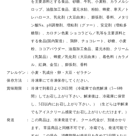
を主要原料とする食品、砂糖、牛乳、小麦粉、カラメルシ
ロップ、油脂加工食品、還元水飴、粉飴、蜂蜜、寒天／ト
レハロース、乳化剤（大豆由来）、膨張剤、香料、メタリ
ン酸Na、pH調整剤、増粘剤（グァー）、安定剤（増粘多
糖類）、カロチン色素
ショコラどら／乳等を主要原料と
する食品(国内製造）、鶏卵、チョコレート、砂糖、小麦
粉、ココアパウダー、油脂加工食品、還元水飴、クリーム
（乳製品）、蜂蜜／乳化剤（大豆由来）、着色料（カラメ
ル、紅麹、金箔）、膨張剤、香料
アレルゲン
小麦・乳成分・卵・大豆・ゼラチン
保存方法
冷凍庫にて冷凍保存してください。
賞味期限
冷凍で到着日より20日間 （冷蔵庫で自然解凍（5～6時
間）してお召し上がり下さい。解凍後は、冷蔵庫に保管
し、5日以内にお召し上がり下さい。） （生どらは半解凍
でもアイスクリーム感覚でお召し上がりいただけます。）
発送
この商品は、冷凍発送です。 クール代金が、別途かかり
ます。 常温商品と同梱不可です。 冷蔵でも、発送可能で
すが、この場合、消費期限が発送日を含めて5日間となり