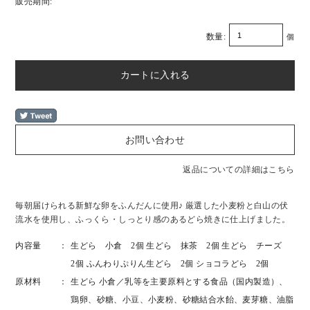
販売期間:
数量:
個
返品についての詳細はこちら
毎朝届けられる新鮮な卵をふんだんに使用♪ 厳選した小麦粉と白山の伏
流水を使用し、ふっくら・しっとり感のあるどら焼きに仕上げました。
内容量
生どら 小倉 2個
生どら 抹茶 2個
生どら チーズ
2個
ふんわりぷりん生どら 2個
ショコラどら 2個
原材料
生どら 小倉／乳等を主要原料とする食品（国内製造）、
鶏卵、砂糖、小豆、小麦粉、砂糖結合水飴、麦芽糖、油脂