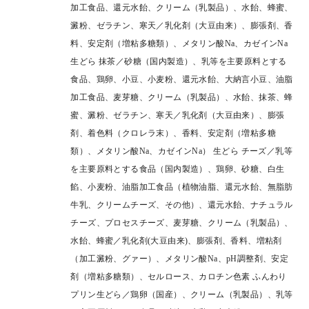
加工食品、還元水飴、クリーム（乳製品）、水飴、蜂蜜、
澱粉、ゼラチン、寒天／乳化剤（大豆由来）、膨張剤、香
料、安定剤（増粘多糖類）、メタリン酸Na、カゼインNa
生どら 抹茶／砂糖（国内製造）、乳等を主要原料とする
食品、鶏卵、小豆、小麦粉、還元水飴、大納言小豆、油脂
加工食品、麦芽糖、クリーム（乳製品）、水飴、抹茶、蜂
蜜、澱粉、ゼラチン、寒天／乳化剤（大豆由来）、膨張
剤、着色料（クロレラ末）、香料、安定剤（増粘多糖
類）、メタリン酸Na、カゼインNa）
生どら チーズ／乳等
を主要原料とする食品（国内製造）、鶏卵、砂糖、白生
餡、小麦粉、油脂加工食品（植物油脂、還元水飴、無脂肪
牛乳、クリームチーズ、その他）、還元水飴、ナチュラル
チーズ、プロセスチーズ、麦芽糖、クリーム（乳製品）、
水飴、蜂蜜／乳化剤(大豆由来)、膨張剤、香料、増粘剤
（加工澱粉、グァー）、メタリン酸Na、pH調整剤、安定
剤（増粘多糖類）、セルロース、カロチン色素
ふんわり
プリン生どら／鶏卵（国産）、クリーム（乳製品）、乳等