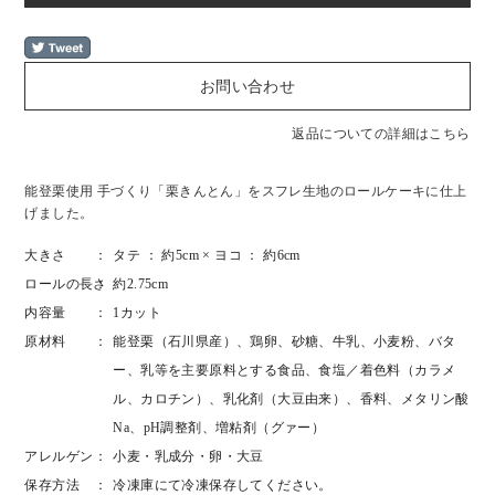
返品についての詳細はこちら
能登栗使用 手づくり「栗きんとん」をスフレ生地のロールケーキに仕上
げました。
大きさ
タテ ： 約5cm × ヨコ ： 約6cm
ロールの長さ
約2.75cm
内容量
1カット
原材料
能登栗（石川県産）、鶏卵、砂糖、牛乳、小麦粉、バタ
ー、乳等を主要原料とする食品、食塩／着色料（カラメ
ル、カロチン）、乳化剤（大豆由来）、香料、メタリン酸
Na、pH調整剤、増粘剤（グァー）
アレルゲン
小麦・乳成分・卵・大豆
保存方法
冷凍庫にて冷凍保存してください。